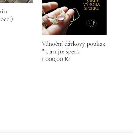
míru
 ocel)
Vánoční dárkový poukaz
* darujte šperk
1 000,00
Kč