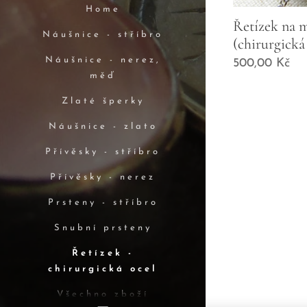
Home
Řetízek na 
Náušnice - stříbro
(chirurgická
Náušnice - nerez,
500,00
Kč
měď
Zlaté šperky
Náušnice - zlato
Přívěsky - stříbro
Přívěsky - nerez
Prsteny - stříbro
Snubní prsteny
Řetízek -
chirurgická ocel
Všechno zboží