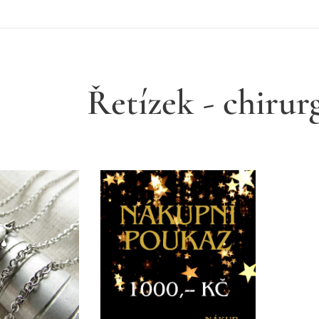
Řetízek - chirur