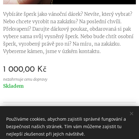
Vybíráte šperk jako vánoční dárek? Nevíte, který vybrat?
Nebo chcete vyrobit na zakázku? Na poslední chvíli.
Překvapení? Darujte dárkový poukaz, obdarovaná si pak
vybere sama svůj vysněný šperk. Nebo bude chtít osobní
šperk, vyrobený právě pro ni? Na míru, na zakázku.
Vybereme kámen, jsme v úzkém kontaktu.
1 000,00
Kč
nezahrnuje cenu dopravy
Skladem
© 2024 Všechna práva
vyhrazena
Používáme cookies, abychom zajistili správné fungování a
Vytvořeno službou
Webnode
Cookies
bezpečnost našich stránek. Tím vám můžeme zajistit tu
nejlepší zkušenost při jejich návštěvě.