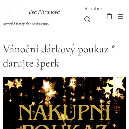
Hledat
Eva Pitrunová
Autorské šperky zlatnictví na míru
Vánoční dárkový poukaz *
darujte šperk