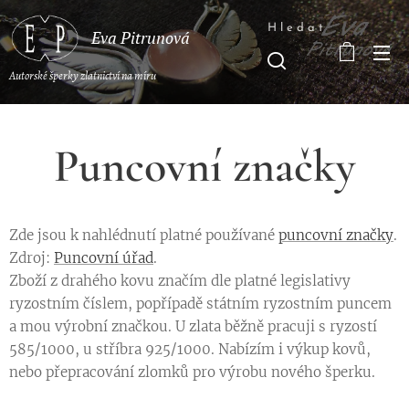
Hledat
Eva Pitrunová
Autorské šperky zlatnictví na míru
Puncovní značky
Zde jsou k nahlédnutí platné používané
puncovní značky
.
Zdroj:
Puncovní úřad
.
Zboží z drahého kovu značím dle platné legislativy
ryzostním číslem, popřípadě státním ryzostním puncem
a mou výrobní značkou. U zlata běžně pracuji s ryzostí
585/1000, u stříbra 925/1000. Nabízím i výkup kovů,
nebo přepracování zlomků pro výrobu nového šperku.