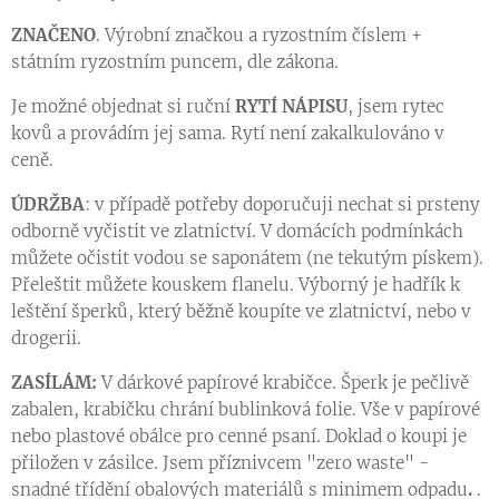
ZNAČENO
. Výrobní značkou a ryzostním číslem +
státním ryzostním puncem, dle zákona.
Je možné objednat si ruční
RYTÍ NÁPISU
, jsem rytec
kovů a provádím jej sama. Rytí není zakalkulováno v
ceně.
ÚDRŽBA
: v případě potřeby doporučuji nechat si prsteny
odborně vyčistit ve zlatnictví. V domácích podmínkách
můžete očistit vodou se saponátem (ne tekutým pískem).
Přeleštit můžete kouskem flanelu. Výborný je hadřík k
leštění šperků, který běžně koupíte ve zlatnictví, nebo v
drogerii.
ZASÍLÁM:
V dárkové papírové krabičce. Šperk je pečlivě
zabalen, krabičku chrání bublinková folie. Vše v papírové
nebo plastové obálce pro cenné psaní. Doklad o koupi je
přiložen v zásilce. Jsem příznivcem "zero waste" -
snadné třídění obalových materiálů s minimem odpadu
.
.