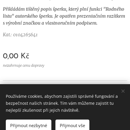
Přikládám tištěný popis šperku, který plní funkci "Rodného
listu" autorského šperku. Je opatřen prezentačním razítkem
s výrobní značkou a vlastnoručním podpisem.
Kat.: 0104265641
0,00
Kč
nezahrnuje cenu dopravy
© 2024 Všechna práva
vyhrazena
Používáme cookies, abychom zajistili správné fungování a
Vytvořeno službou
Webnode
Cookies
bezpečnost našich stránek. Tím vám můžeme zajistit tu
nejlepší zkušenost při jejich návštěvě.
Přijmout nezbytné
Přijmout vše
VYPRODÁNO