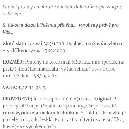
Snubní prsteny na míru ze žlutého zlata s růžovým zlatým
srdíčkem.
S láskou a úctou k Vašemu příběhu.... vyrobeny právě pro
Vás...
Žluté zlato
ryzosti 585/1000. Doplněno
růžovým zlatem
- srdíčkem
ryzosti 585/1000.
ROZMĚR:
Prsteny na fotce mají šířku 2,2 mm (pohled na
prstu), tloušťka materiálu (výška reliéfu) 0,75 a 0,90
mm. Velikost: 58/59 a 64 .
VÁHA
: 1,42 a 1,94 g.
PROVEDENÍ:
Jde o komplet ruční výrobek,
originál
. Pri
jeho výrobě nepoužívám komponenty, vše je klasická
ruční výroba zlatnickou technikou
. Struktura kroužku je
po celém obvodu lesklá. Kontrast k ní tvoří zlaté srdíčko,
které je ve vysokém lesku.