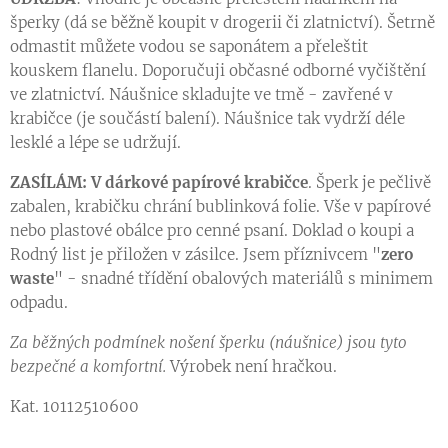
šperky (dá se běžně koupit v drogerii či zlatnictví). Šetrně
odmastit můžete vodou se saponátem a přeleštit
kouskem flanelu. Doporučuji občasné odborné vyčištění
ve zlatnictví. Náušnice skladujte ve tmě - zavřené v
krabičce (je součástí balení). Náušnice tak vydrží déle
lesklé a lépe se udržují.
ZASÍLÁM: V
dárkové papírové krabičce
. Šperk je pečlivě
zabalen, krabičku chrání bublinková folie. Vše v papírové
nebo plastové obálce pro cenné psaní. Doklad o koupi a
Rodný list je přiložen v zásilce. Jsem příznivcem "
zero
waste
" - snadné třídění obalových materiálů s minimem
odpadu.
Za běžných podmínek nošení šperku (náušnice) jsou tyto
bezpečné a komfortní.
Výrobek není hračkou.
Kat. 10112510600