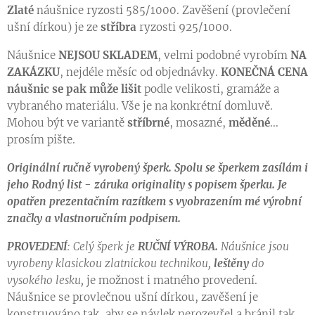
Zlaté
náušnice ryzosti 585/1000. Zavěšení (provlečení
ušní dírkou) je ze
stříbra
ryzosti 925/1000.
Náušnice
NEJSOU SKLADEM
, velmi podobné vyrobím
NA
ZAKÁZKU
, nejdéle měsíc od objednávky.
KONEČNÁ CENA
náušnic se pak může lišit
podle velikosti, gramáže a
vybraného materiálu. Vše je na konkrétní domluvě.
Mohou být ve variantě
stříbrné
, mosazné,
měděné
...
prosím pište.
Originální ručně vyrobený šperk.
Spolu se šperkem zasílám i
jeho Rodný list - záruka originality s popisem šperku. Je
opatřen prezentačním razítkem s vyobrazením mé výrobní
značky a vlastnoručním podpisem.
PROVEDENÍ
: Celý šperk je
RUČNÍ VÝROBA.
Náušnice jsou
vyrobeny klasickou zlatnickou technikou,
leštěny
do
vysokého lesku,
je možnost i matného provedení.
Náušnice se provlečnou ušní dírkou, zavěšení je
konstruováno tak, aby se návlek nerozevřel a bránil tak