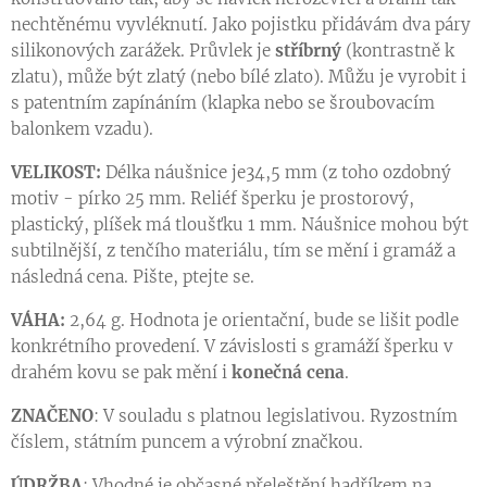
nechtěnému vyvléknutí. Jako pojistku přidávám dva páry
silikonových zarážek. Průvlek je
stříbrný
(kontrastně k
zlatu), může být zlatý (nebo bílé zlato). Můžu je vyrobit i
s patentním zapínáním (klapka nebo se šroubovacím
balonkem vzadu).
VELIKOST:
Délka náušnice je34,5 mm (z toho ozdobný
motiv - pírko 25 mm. Reliéf šperku je prostorový,
plastický, plíšek má tloušťku 1 mm. Náušnice mohou být
subtilnější, z tenčího materiálu, tím se mění i gramáž a
následná cena. Pište, ptejte se.
VÁHA:
2,64 g. Hodnota je orientační, bude se lišit podle
konkrétního provedení. V závislosti s gramáží šperku v
drahém kovu se pak mění i
konečná cena
.
ZNAČENO
: V souladu s platnou legislativou. Ryzostním
číslem, státním puncem a výrobní značkou.
ÚDRŽBA
: Vhodné je občasné přeleštění hadříkem na