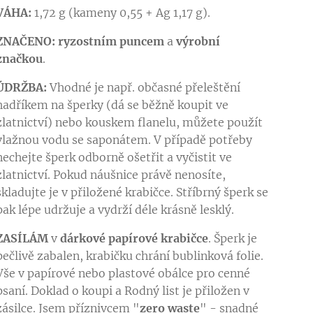
VÁHA:
1,72 g (kameny 0,55 + Ag 1,17 g).
ZNAČENO:
ryzostním puncem
a
výrobní
značkou
.
ÚDRŽBA:
Vhodné je např. občasné přeleštění
hadříkem na šperky (dá se běžně koupit ve
zlatnictví) nebo kouskem flanelu, můžete použít
vlažnou vodu se saponátem. V případě potřeby
nechejte šperk odborně ošetřit a vyčistit ve
zlatnictví. Pokud náušnice právě nenosíte,
skladujte je v přiložené krabičce. Stříbrný šperk se
pak lépe udržuje a vydrží déle krásně lesklý.
ZASÍLÁM
v
dárkové papírové krabičce
. Šperk je
pečlivě zabalen, krabičku chrání bublinková folie.
Vše v papírové nebo plastové obálce pro cenné
psaní. Doklad o koupi a Rodný list je přiložen v
zásilce. Jsem příznivcem "
zero waste
" - snadné