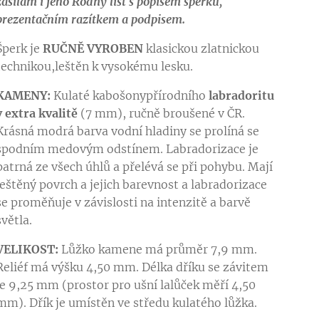
zasílám i jeho Rodný list s
popisem šperku,
prezentačním razítkem a podpisem.
Šperk je
RUČNĚ VYROBEN
klasickou zlatnickou
technikou,leštěn k vysokému lesku.
KAMENY:
Kulaté kabošonypřírodního
labradoritu
v extra kvalitě
(7 mm), ručně broušené v ČR.
Krásná modrá barva vodní hladiny se prolíná se
spodním medovým odstínem. Labradorizace je
patrná ze všech úhlů a přelévá se při pohybu. Mají
leštěný povrch a jejich barevnost a labradorizace
se proměňuje v závislosti na intenzitě a barvě
světla.
VELIKOST:
Lůžko kamene má průměr 7,9 mm.
Reliéf má výšku 4,50 mm. Délka dříku se závitem
je 9,25 mm (prostor pro ušní lalůček měří 4,50
mm). Dřík je umístěn ve středu kulatého lůžka.