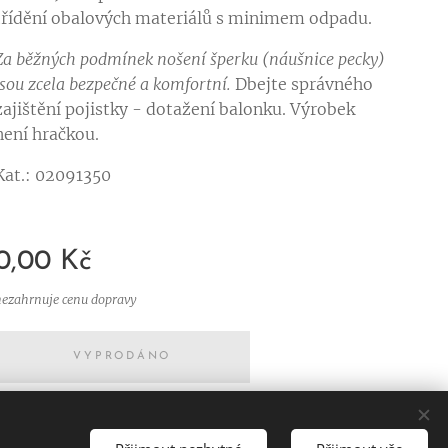
třídění obalových materiálů s minimem odpadu.
Za běžných podmínek nošení šperku (náušnice pecky)
jsou zcela bezpečné a komfortní.
Dbejte správného
zajištění pojistky - dotažení balonku. Výrobek
není hračkou.
Kat.: 02091350
0,00
Kč
nezahrnuje cenu dopravy
VYPRODÁNO