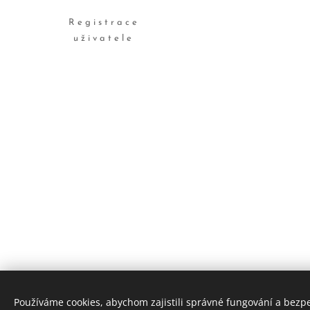
Registrace
uživatele
© 2024 Všechna práva
vyhrazena
Používáme cookies, abychom zajistili správné fungování a bezp