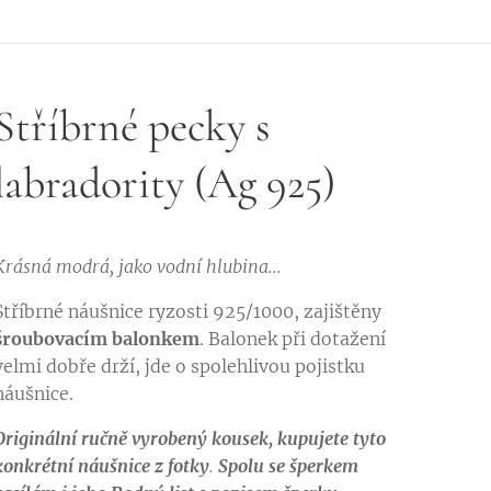
Stříbrné pecky s
labradority (Ag 925)
Krásná modrá, jako vodní hlubina...
Stříbrné náušnice ryzosti 925/1000, zajištěny
šroubovacím balonkem
. Balonek při dotažení
velmi dobře drží, jde o spolehlivou pojistku
náušnice.
Originální ručně vyrobený kousek, kupujete tyto
konkrétní náušnice z fotky
.
Spolu se šperkem