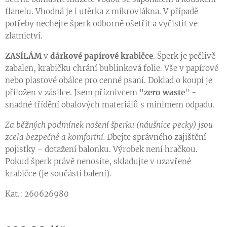
flanelu. Vhodná je i utěrka z mikrovlákna. V případě
potřeby nechejte šperk odborně ošetřit a vyčistit ve
zlatnictví.
ZASÍLÁM
v
dárkové papírové krabičce
. Šperk je pečlivě
zabalen, krabičku chrání bublinková folie. Vše v papírové
nebo plastové obálce pro cenné psaní. Doklad o koupi je
přiložen v zásilce. Jsem příznivcem "
zero waste
" -
snadné třídění obalových materiálů s minimem odpadu.
Za běžných podmínek nošení šperku (náušnice pecky) jsou
zcela bezpečné a komfortní.
Dbejte správného zajištění
pojistky - dotažení balonku. Výrobek není hračkou.
Pokud šperk právě nenosíte, skladujte v uzavřené
krabičce (je součástí balení).
Kat.: 260626980