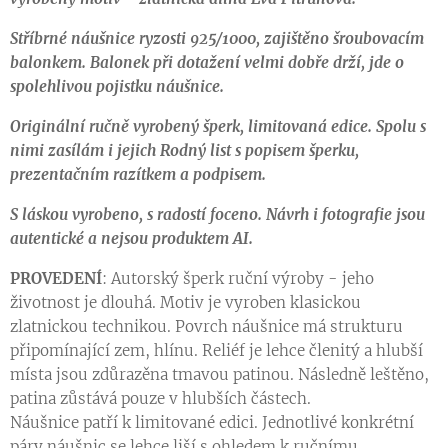
Stříbrné náušnice ryzosti 925/1000, zajištěno šroubovacím
balonkem. Balonek při dotažení velmi dobře drží, jde o
spolehlivou pojistku náušnice.
Originální ručně vyrobený šperk, limitovaná edice.
Spolu s
nimi zasílám i jejich Rodný list s
popisem šperku,
prezentačním razítkem a podpisem.
S láskou vyrobeno, s radostí foceno. Návrh i fotografie jsou
autentické a nejsou produktem AI.
PROVEDENÍ
: Autorský šperk ruční výroby - jeho
životnost je dlouhá. Motiv je vyroben klasickou
zlatnickou technikou. Povrch náušnice má strukturu
připomínající zem, hlínu. Reliéf je lehce členitý a hlubší
místa jsou zdůrazěna tmavou patinou. Následně leštěno,
patina zůstává pouze v hlubších částech.
Náušnice patří k limitované edici. Jednotlivé konkrétní
páry náušnic se lehce liší s ohledem k ručnímu