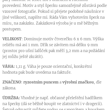
provedení. Motiv a styl šperku samozřejmě zůstává podle
vzorové fotografie. Pokud si přejete podobné náušnice v
jiné velikosti, napište mi. Ráda Vám vyhotovím šperk na
míru, na zakázku. Zakázková výroba je u mě běžným
postupem.
VELIKOST
: Dominuje motiv čtverečku 6 x 6 mm. Výška
reliéfu má asi 1 mm. Dřík se závitem má délku 9 mm
(prostor pro ušní lalůček pak měří 3,2 mm a na požádání
jej můžu ještě zkrátít).
VÁHA:
1,11 g. Váha je pouze orientační, konkrétní
hodnota pak bude uvedena na faktuře.
ZNAČENO
:
ryzostním puncem
a
výrobní značkou
, dle
zákona.
ÚDRŽBA:
Vhodné je např. občasné přeleštění hadříkem
na šperky (dá se běžně koupit ve zlatnictví i v drogerii).
Šetrně odmastit můžete vodou se saponátem a kouskem