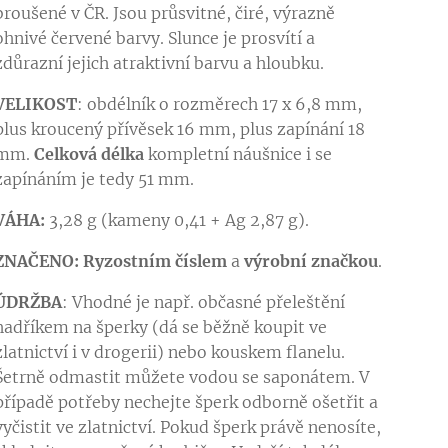
broušené v ČR. Jsou průsvitné, čiré, výrazně
ohnivé červené barvy. Slunce je prosvítí a
zdůrazní jejich atraktivní barvu a hloubku.
VELIKOST
: obdélník o rozměrech 17 x 6,8 mm,
plus kroucený přívěsek 16 mm, plus zapínání 18
mm.
Celková délka
kompletní náušnice i se
zapínáním je tedy 51 mm.
VÁHA:
3,28 g (kameny 0,41 + Ag 2,87 g).
ZNAČENO:
Ryzostním číslem
a
výrobní značkou
.
ÚDRŽBA
: Vhodné je např. občasné přeleštění
hadříkem na šperky (dá se běžně koupit ve
zlatnictví i v drogerii) nebo kouskem flanelu.
Šetrně odmastit můžete vodou se saponátem. V
případě potřeby nechejte šperk odborně ošetřit a
vyčistit ve zlatnictví. Pokud šperk právě nenosíte,