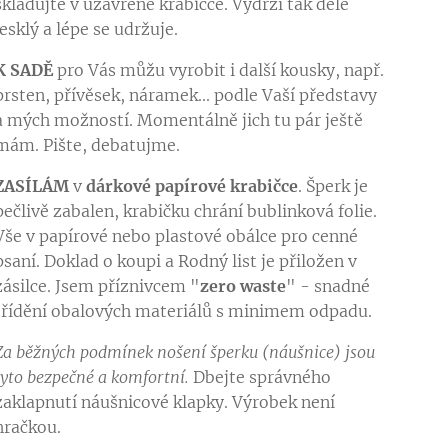
skladujte v uzavřené krabičce. Vydrží tak déle
lesklý a lépe se udržuje.
K SADĚ
pro Vás můžu vyrobit i další kousky, např.
prsten, přívěsek, náramek... podle Vaší představy
a mých možností. Momentálně jich tu pár ještě
mám. Pište, debatujme.
ZASÍLÁM
v
dárkové papírové krabičce
. Šperk je
pečlivě zabalen, krabičku chrání bublinková folie.
Vše v papírové nebo plastové obálce pro cenné
psaní. Doklad o koupi a Rodný list je přiložen v
zásilce. Jsem příznivcem "
zero waste
" - snadné
třídění obalových materiálů s minimem odpadu.
Za běžných podmínek nošení šperku (náušnice) jsou
tyto bezpečné a komfortní.
Dbejte správného
zaklapnutí náušnicové klapky. Výrobek není
hračkou.