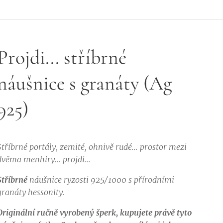
Projdi... stříbrné
náušnice s granáty (Ag
925)
Stříbrné portály, zemité, ohnivě rudé... prostor mezi
dvěma menhiry... projdi...
Stříbrné
náušnice ryzosti 925/1000 s přírodními
granáty hessonity.
Originální ručně vyrobený šperk, kupujete právě tyto