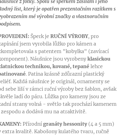
náušnice z fotky.
Spolu se šperkem zasílám i jeho
Rodný list, který je opatřen prezentačním razítkem s
vyobrazením mé výrobní značky a vlastnoručním
podpisem.
PROVEDENÍ:
Šperk je
RUČNÍ VÝROBY
, pro
zapínání jsem vyrobila lůžko pro kámen a
zkompletovala s patentem "kobylka" (zavírací
komponent). Náušnice jsou vyrobeny
klasickou
zlatnickou technikou, kované, tepané
lehce
patinované
. Patina krásně zdůrazní plastický
reliéf. Každá náušnice je originál, ornamenty se
od sebe liší v rámci ruční výroby bez šablon, avšak
skvěle ladí do páru. Lůžka pro kameny jsou ze
zadní strany volná - světlo tak prochází kamenem
i zespodu a dodává mu na atraktivitě.
KAMENY
:
Přírodní
granáty hessonity
(4 a 5 mm)
v extra kvalitě. Kabošony kulatého tvaru, ručně