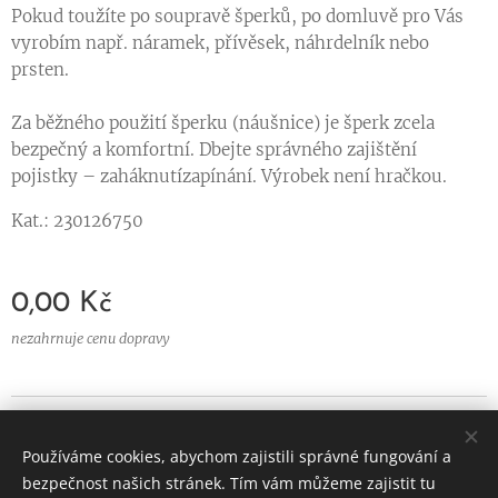
Pokud toužíte po soupravě šperků, po domluvě pro Vás
vyrobím např. náramek, přívěsek, náhrdelník nebo
prsten.
Za běžného použití šperku (náušnice) je šperk zcela
bezpečný a komfortní. Dbejte správného zajištění
pojistky – zaháknutízapínání. Výrobek není hračkou.
Kat.: 230126750
0,00
Kč
nezahrnuje cenu dopravy
© 2024 Všechna práva
vyhrazena
Používáme cookies, abychom zajistili správné fungování a
Vytvořeno službou
Webnode
Cookies
bezpečnost našich stránek. Tím vám můžeme zajistit tu