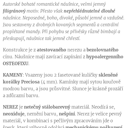
Autorské bohaté romantické náušnice, velmi jemný
filigránový
motiv. Přesto však
nepřehlédnutelné dlouhé
náušnice. Neposedné, boho, divoké, působí jemně a vzdušně.
Jsou sestaveny z drobných kovaných segmentů a centrální
proplétané mandy. Při pohybu se přívěsky různě bimbají a
přeskupují, náušnice tak jemně chřestí.
Konstrukce je z
atestovaného
nerezu a
bezolovnatého
cínu. Náušnice mají zavírací zapínání z
hypoalergenního
OSTEOFIXU
.
KAMENY
: Vsazeny jsou 2 fasetované kuličky
skleněné
korálky Preciosa
(4 mm). Kamínky mají sytou kouřově
modrou barvu, a jsou průsvitné. Slunce je krásně prozáří
a zdůrazní barvu.
NEREZ
je
netečný stálobarevný
materiál. Neodírá se,
neoxiduje
, nemění barvu,
nešpiní
. Nerez je velice pevný
materiál, v kombinaci s pečlivým zpracováním jde o
šperk, který výborně odolává
mechanickému poškození.