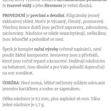
Je
tvarově stálý
a jeho
životnost
je velmi dlouhá.
PROVEDENÍ
je
precizní a detailní
. Filigránsky jemný
exkluzivní vhled. Motiv je výrazný, členitý, prostorový.
Všechny konce drátů jsou pečlivě zapraveny, zabroušeny,
zacínovány. Náušnice se nikde nezachytávají, neškrábou.
Jsou lehoučké a pohodlně se nosí.
Šperk je komplet
ruční výroby
(včetně zapínání), není
použit žádný komponent. Sestaveny jsou z přívěsků,
které jsou ručně tepané a kroucené. Dodávají náušnicím
na bohatosti. Jsou dlouhé a pro Vaše pohodlí doporučuji
na noc sundávat.
ÚDRŽBA
: Není nutná, běžné nečistoty můžete odstranit
jemným kartáčkem a vodou se saponátem.
Délka náušnice je 62 mm, plus zapínání 16 mm. Váha
jedné náušnice je 1,7 g.