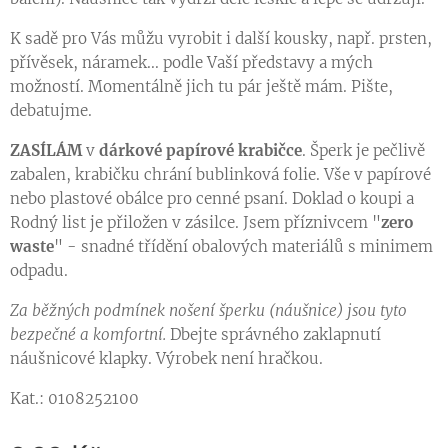
K sadě pro Vás můžu vyrobit i další kousky, např. prsten,
přívěsek, náramek... podle Vaší představy a mých
možností. Momentálně jich tu pár ještě mám. Pište,
debatujme.
ZASÍLÁM
v
dárkové papírové krabičce
. Šperk je pečlivě
zabalen, krabičku chrání bublinková folie. Vše v papírové
nebo plastové obálce pro cenné psaní. Doklad o koupi a
Rodný list je přiložen v zásilce. Jsem příznivcem "
zero
waste
" - snadné třídění obalových materiálů s minimem
odpadu.
Za běžných podmínek nošení šperku (náušnice) jsou tyto
bezpečné a komfortní.
Dbejte správného zaklapnutí
náušnicové klapky. Výrobek není hračkou.
Kat.: 0108252100