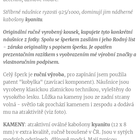
Stříbrné náušnice ryzosti 925/1000, dominují jim nádherné
kabošony
kyanitu
.
Originální ručně vyrobený kousek, kupujete tyto konkrétní
náušnice z fotky
.
Spolu se šperkem zasílám i jeho Rodný list
- záruka originality s popisem šperku. Je opatřen
prezentačním razítkem s vyobrazením mé výrobní značky a
vlastnoručním podpisem.
Celý šperk je
ruční výroba
, pro zapínání jsem použila
patent "kobylka" (zavírací komponent). Náušnice jsou
vyrobeny klasickou zlatnickou technikou, vyleštěny do
vysokého lesku. Lůžka na kameny jsou ze zadní strany
volná - světlo tak prochází kamenem i zespodu a dodává
mu na atraktivitě (viz foto).
KAMENY
: atraktivní oválné kabošony
kyanitu
(12 x 8
mm) v extra kvalitě, ručně broušené v ČR. Jsou v sytých
modrých odstínech, džínově modrá. Mají typicou