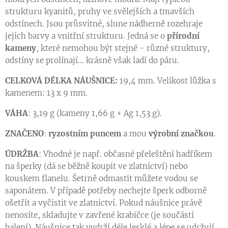
strukturu kyanitů, pruhy ve svělejších a tmavších
odstínech. Jsou průsvitné, slune nádherně rozehraje
jejich barvy a vnitřní strukturu. Jedná se o
přírodní
kameny
, které nemohou být stejné - různé struktury,
odstíny se prolínají... krásně však ladí do páru.
CELKOVÁ DÉLKA NÁUŠNICE
:
19,4 mm. Velikost lůžka s
kamenem: 13 x 9 mm.
VÁHA
: 3,19 g (kameny 1,66 g + Ag 1,53 g).
ZNAČENO
:
ryzostním puncem
a mou
výrobní značkou
.
ÚDRŽBA
: Vhodné je např. občasné přeleštění hadříkem
na šperky (dá se běžně koupit ve zlatnictví) nebo
kouskem flanelu. Šetrně odmastit můžete vodou se
saponátem. V případě potřeby nechejte šperk odborně
ošetřit a vyčistit ve zlatnictví. Pokud náušnice právě
nenosíte, skladujte v zavřené krabičce (je součástí
balení). Náušnice tak vydrží déle lesklé a lépe se udržují.