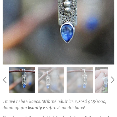
Tmavé nebe v kapce. Stříbrné náušnice ryzosti 925/1000,
dominují jim
kyanity
v safírově modré barvě.