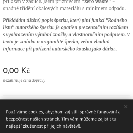
přiložen v zásilce. Jsem příznivcem "
zero waste
" -
snadné třídění obalových materiálů s minimem odpadu.
Přikládám tištěný popis šperku, který plní funkci "Rodného
listu" autorského šperku. Je opatřen prezentačním razítkem
s vyobrazením výrobní značky a vlastnoručním podpisem. V
textu je zmínka o originalitě šperku, velmi vhodná
informace při pořízení autorského kousku jako dárku.
.
0,00
Kč
nezahrnuje cenu dopravy
© 2024 Všechna práva
vyhrazena
Používáme cookies, abychom zajistili správné fungování a
Vytvořeno službou
Webnode
Cookies
bezpečnost našich stránek. Tím vám můžeme zajistit tu
nejlepší zkušenost při jejich návštěvě.