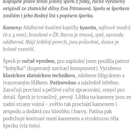
Kupujete právě tento jediný šperk z fotky, ručně vyrobený
originál ze zlatnické dílny Eva Pitrunová.
Spolu se šperkem
zasílám i jeho Rodný list s popisem šperku.
Kameny:
Nádherné kvalitní kapičky
kyanitu
, safírově modrá
(6 x 4 mm), broušené v ČR. Barva je tmavá, sytá, opravdu
nádherná. Mají leštěný povrch, jsou průsvitné, slunce je
krásně rozsvítí.
Šperk je
ručně vyroben
, pro zapínání jsem použila patent
"kobylka" (kupovaný zavírací komponent). Vyrobeno
klasickou zlatnickou technikou
, zdobeno filigránem a
tvarovaným lůžkem.
Patinováno
a následně leštěno.
Zaručuji precizní a pečlivé ruční zpracování, smysl pro
detail. Šperk je trvanlivý, pevný. Lůžka na kameny jsou ze
zadní strany volná - světlo tak prochází kamenem i
zespodu a dodává mu hloubku i barvy. Patina pak
podtrhuje kontrast mezi kamenem a strukturou těla
šperku (viz foto).