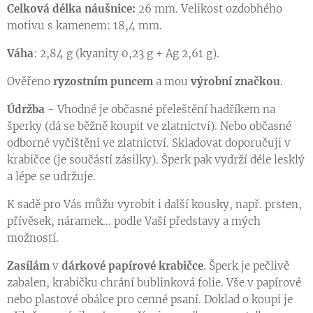
Celková délka náušnice:
26 mm. Velikost ozdobhého
motivu s kamenem: 18,4 mm.
Váha
: 2,84 g (kyanity 0,23 g + Ag 2,61 g).
Ověřeno
ryzostním puncem
a mou
výrobní značkou
.
Údržba
- Vhodné je občasné přeleštění hadříkem na
šperky (dá se běžně koupit ve zlatnictví). Nebo občasné
odborné vyčištění ve zlatnictví. Skladovat doporučuji v
krabičce (je součástí zásilky). Šperk pak vydrží déle lesklý
a lépe se udržuje.
K sadě pro Vás můžu vyrobit i další kousky, např. prsten,
přívěsek, náramek... podle Vaší představy a mých
možností.
Zasílám
v
dárkové papírové krabičce
. Šperk je pečlivě
zabalen, krabičku chrání bublinková folie. Vše v papírové
nebo plastové obálce pro cenné psaní. Doklad o koupi je