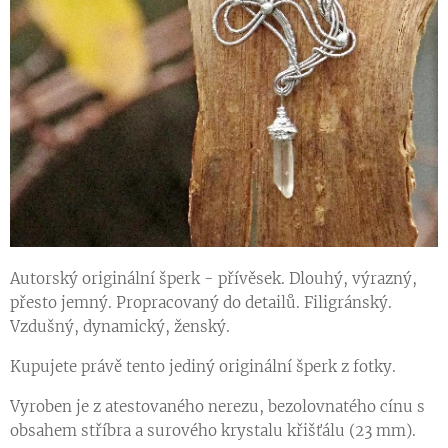
Autorský originální šperk - přívěsek. Dlouhý, výrazný,
přesto jemný. Propracovaný do detailů. Filigránský.
Vzdušný, dynamický, ženský.
Kupujete právě tento jediný originální šperk z fotky.
Vyroben je z atestovaného nerezu, bezolovnatého cínu s
obsahem stříbra a surového krystalu křišťálu (23 mm).