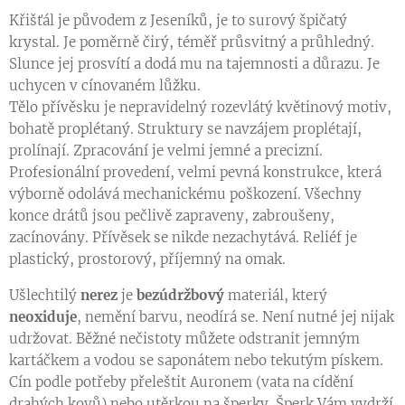
Křišťál je původem z Jeseníků, je to surový špičatý
krystal. Je poměrně čirý, téměř průsvitný a průhledný.
Slunce jej prosvítí a dodá mu na tajemnosti a důrazu. Je
uchycen v cínovaném lůžku.
Tělo přívěsku je nepravidelný rozevlátý květinový motiv,
bohatě proplétaný. Struktury se navzájem proplétají,
prolínají. Zpracování je velmi jemné a precizní.
Profesionální provedení, velmi pevná konstrukce, která
výborně odolává mechanickému poškození. Všechny
konce drátů jsou pečlivě zapraveny, zabroušeny,
zacínovány. Přívěsek se nikde nezachytává. Reliéf je
plastický, prostorový, příjemný na omak.
Ušlechtilý
nerez
je
bezúdržbový
materiál, který
neoxiduje
, nemění barvu, neodírá se. Není nutné jej nijak
udržovat. Běžné nečistoty můžete odstranit jemným
kartáčkem a vodou se saponátem nebo tekutým pískem.
Cín podle potřeby přeleštit Auronem (vata na cídění
drahých kovů) nebo utěrkou na šperky. Šperk Vám vydrží