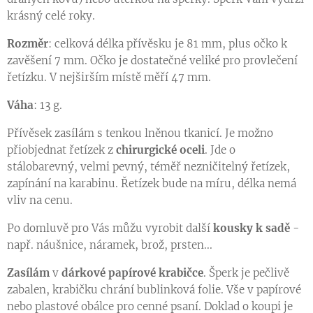
krásný celé roky.
Rozměr
: celková délka přívěsku je 81 mm, plus očko k
zavěšení 7 mm. Očko je dostatečné veliké pro provlečení
řetízku. V nejširším místě měří 47 mm.
Váha
: 13 g.
Přívěsek zasílám s tenkou lněnou tkanicí. Je možno
přiobjednat řetízek z
chirurgické oceli
. Jde o
stálobarevný, velmi pevný, téměř nezničitelný řetízek,
zapínání na karabinu. Řetízek bude na míru, délka nemá
vliv na cenu.
Po domluvě pro Vás můžu vyrobit další
kousky k sadě
-
např. náušnice, náramek, brož, prsten...
Zasílám
v
dárkové papírové krabičce
. Šperk je pečlivě
zabalen, krabičku chrání bublinková folie. Vše v papírové
nebo plastové obálce pro cenné psaní. Doklad o koupi je