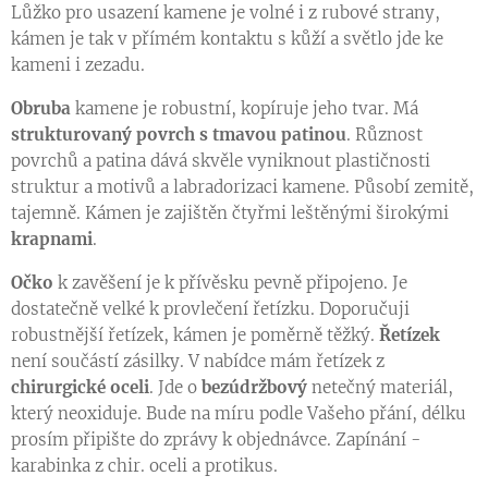
Lůžko pro usazení kamene je volné i z rubové strany,
kámen je tak v přímém kontaktu s kůží a světlo jde ke
kameni i zezadu.
Obruba
kamene je robustní, kopíruje jeho tvar. Má
strukturovaný povrch s tmavou patinou
. Různost
povrchů a patina dává skvěle vyniknout plastičnosti
struktur a motivů a labradorizaci kamene. Působí zemitě,
tajemně. Kámen je zajištěn čtyřmi leštěnými širokými
krapnami
.
Očko
k zavěšení je k přívěsku pevně připojeno. Je
dostatečně velké k provlečení řetízku. Doporučuji
robustnější řetízek, kámen je poměrně těžký.
Řetízek
není součástí zásilky. V nabídce mám řetízek z
chirurgické oceli
. Jde o
bezúdržbový
netečný materiál,
který neoxiduje. Bude na míru podle Vašeho přání, délku
prosím připište do zprávy k objednávce. Zapínání -
karabinka z chir. oceli a protikus.