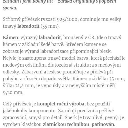
zasílám i jeho Rodný list - záruka originality s popisem
šperku.
Stříbrný přívěsek ryzosti 925/1000, dominuje mu velký
tmavý
labradorit
(35 mm).
Kámen
: výrazný
labradorit
, broušený v ČR. Jde o tmavý
kámen v základní šedé barvě. Středem kamene se
zobrazuje výraná labradorizace připomínající blesk.
Nejvíc je zastoupena tmavě modrá barva, která přechází k
medovým odstínům. žlutozelená struktura s medovými
odlesky. Zabarvení a lesk se proměňuje a přelévá při
pohybu a různém dopadu světla. Kámen má délku 35 mm,
šířku 21,4 mm, je vypouklý a v nejvyšším místě měří
9,20 mm.
Celý přívěsek je
komplet
ruční výroba
, bez použití
jakéhokoliv komponentu. Zaručuji precizní a pečlivé
zpracování, smysl pro detail. Šperk je trvanlivý, pevný. Je
vyroben klasickou
zlatnickou technikou
,
patinován
.