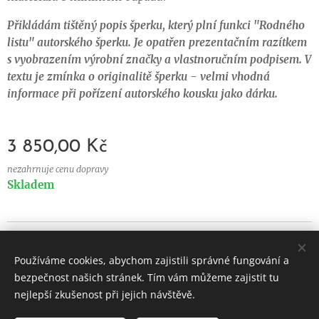
Přikládám tištěný popis šperku, který plní funkci "Rodného
listu" autorského šperku. Je opatřen prezentačním razítkem
s vyobrazením výrobní značky a vlastnoručním podpisem. V
textu je zmínka o originalitě šperku - velmi vhodná
informace při pořízení autorského kousku jako dárku.
3 850,00
Kč
nezahrnuje cenu dopravy
Skladem
© 2024 Všechna práva
vyhrazena
Používáme cookies, abychom zajistili správné fungování a
Vytvořeno službou
Webnode
Cookies
bezpečnost našich stránek. Tím vám můžeme zajistit tu
nejlepší zkušenost při jejich návštěvě.