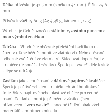
Délka
přívěsku je 37,5 mm (s očkem 44 mm). Šířka 24,6
mm.
Přívěsek
váží
15,60 g (Ag 4,38 g, kámen 11,22 g).
Výrobek je řádně označen
státním
ryzostním puncem
a
mou
výrobní značkou
.
Údržba
- Vhodné je občasné přeleštění hadříkem na
šperky (dá se běžně koupit ve zlatnictví). Nebo občasné
odborné vyčištění ve zlatnictví. Skladovat doporučuji v
krabičce (je součástí zásilky). Šperk pak vydrží déle lesklý
a lépe se udržuje.
Zasílám
jako cenné psaní v
dárkové papírové krabičce
.
Šperk je pečlivě zabalen, krabičku chrání bublinková
folie. Vše v papírové nebo plastové obálce pro cenné
psaní. Doklad o koupi je přiložen v zásilce. Jsem
příznivcem "
zero waste
" - snadné třídění obalových
materiálů s minimem odpadu.