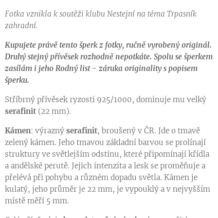
Fotka vznikla k soutěži klubu Nestejní na téma Trpasník
zahradní.
Kupujete právě tento šperk z fotky, ručně vyrobený originál.
Druhý stejný přívěsek rozhodně nepotkáte. Spolu se šperkem
zasílám i jeho Rodný list - záruka originality s popisem
šperku.
Stříbrný přívěsek ryzosti 925/1000, dominuje mu velký
serafinit
(22 mm).
Kámen
: výrazný
serafinit
, broušený v ČR. Jde o tmavě
zelený kámen. Jeho tmavou základní barvou se prolínají
struktury ve světlejším odstínu, které připomínají křídla
a andělské perutě. Jejich intenzita a lesk se proměňuje a
přelévá při pohybu a různém dopadu světla. Kámen je
kulatý, jeho průměr je 22 mm, je vypouklý a v nejvyšším
místě měří 5 mm.