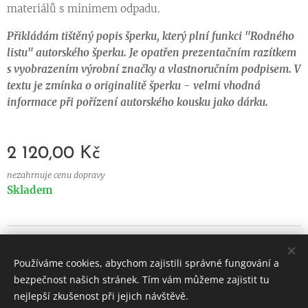
materiálů s minimem odpadu.
Přikládám tištěný popis šperku, který plní funkci "Rodného
listu" autorského šperku. Je opatřen prezentačním razítkem
s vyobrazením výrobní značky a vlastnoručním podpisem. V
textu je zmínka o originalitě šperku - velmi vhodná
informace při pořízení autorského kousku jako dárku.
2 120,00
Kč
nezahrnuje cenu dopravy
Skladem
© 2024 Všechna práva
vyhrazena
Používáme cookies, abychom zajistili správné fungování a
Vytvořeno službou
Webnode
Cookies
bezpečnost našich stránek. Tím vám můžeme zajistit tu
nejlepší zkušenost při jejich návštěvě.