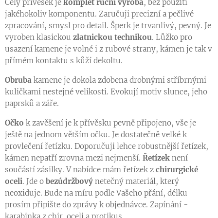
Celý přívěsek je
komplet
ruční výroba
, bez použití
jakéhokoliv komponentu. Zaručuji precizní a pečlivé
zpracování, smysl pro detail. Šperk je trvanlivý, pevný. Je
vyroben klasickou
zlatnickou technikou
. Lůžko pro
usazení kamene je volné i z rubové strany, kámen je tak v
přímém kontaktu s kůží dekoltu.
Obruba
kamene je dokola zdobena drobnými stříbrnými
kuličkami nestejné velikosti. Evokují motiv slunce, jeho
paprsků a záře.
Očko
k zavěšení je k přívěsku pevně připojeno, vše je
ještě na jednom větším očku. Je dostatečně velké k
provlečení řetízku. Doporučuji lehce robustnější řetízek,
kámen nepatří zrovna mezi nejmenší.
Řetízek
není
součástí zásilky. V nabídce mám řetízek z
chirurgické
oceli
. Jde o
bezúdržbový
netečný materiál, který
neoxiduje. Bude na míru podle Vašeho přání, délku
prosím připište do zprávy k objednávce. Zapínání -
karabinka z chir. oceli a protikus.