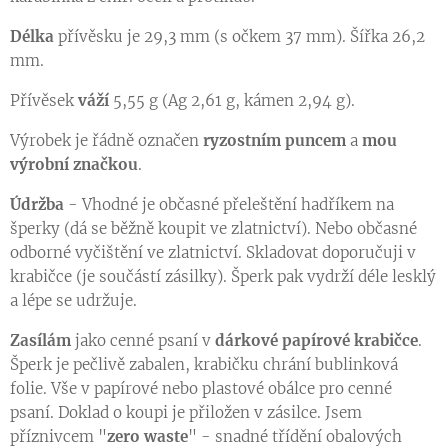
Délka
přívěsku je 29,3 mm (s očkem 37 mm). Šířka 26,2
mm.
Přívěsek
váží
5,55 g (Ag 2,61 g, kámen 2,94 g).
Výrobek je řádně označen
ryzostním puncem
a
mou
výrobní značkou
.
Údržba
- Vhodné je občasné přeleštění hadříkem na
šperky (dá se běžně koupit ve zlatnictví). Nebo občasné
odborné vyčištění ve zlatnictví. Skladovat doporučuji v
krabičce (je součástí zásilky). Šperk pak vydrží déle lesklý
a lépe se udržuje.
Zasílám
jako cenné psaní v
dárkové papírové krabičce
.
Šperk je pečlivě zabalen, krabičku chrání bublinková
folie. Vše v papírové nebo plastové obálce pro cenné
psaní. Doklad o koupi je přiložen v zásilce. Jsem
příznivcem "
zero waste
" - snadné třídění obalových