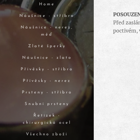
Home
POSOUZE
Náušnice - stříbro
Před zaslán
Náušnice - nerez,
poctivém, 
měď
Zlaté šperky
Náušnice - zlato
Přívěsky - stříbro
Přívěsky - nerez
Prsteny - stříbro
Snubní prsteny
Řetízek -
chirurgická ocel
Všechno zboží