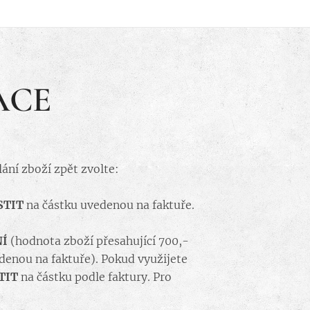
ACE
ání zboží zpět zvolte:
STIT
na částku uvedenou na faktuře.
NÍ
(hodnota zboží přesahující 700,-
denou na faktuře). Pokud využijete
TIT
na částku podle faktury. Pro