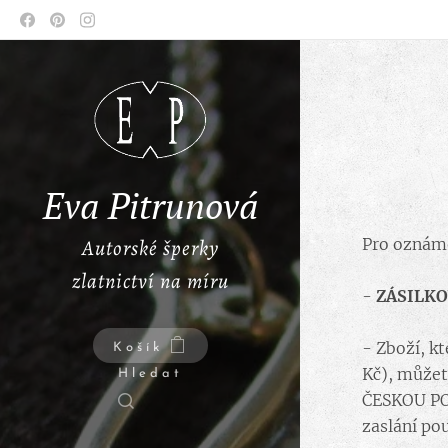
Eva Pitrunová
Autorské šperky
Pro oznáme
zlatnictví na míru
-
ZÁSILK
- Zboží, k
Košík
Kč), může
Hledat
ČESKOU POŠ
zaslání po