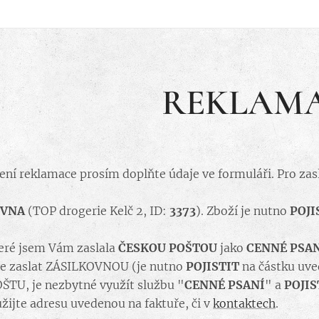
REKLAM
ní reklamace prosím doplňte údaje ve formuláři. Pro zasl
OVNA
(TOP drogerie Kelč 2, ID:
3373
). Zboží je nutno
POJI
teré jsem Vám zaslala
ČESKOU POŠTOU
jako
CENNÉ PSA
te zaslat ZÁSILKOVNOU (je nutno
POJISTIT
na částku uve
TU, je nezbytné využít službu "
CENNÉ PSANÍ
" a
POJIS
užijte adresu uvedenou na faktuře, či v
kontaktech
.